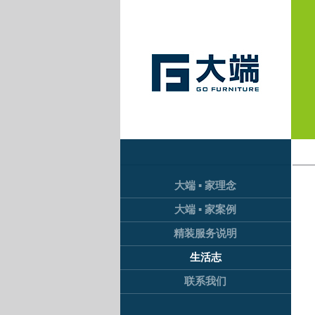
大端 ▪ 家理念
大端 ▪ 家案例
精装服务说明
生活志
联系我们