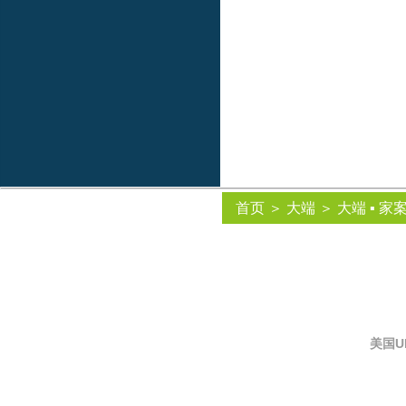
首页
＞
大端
＞
大端 ▪ 家
美国U