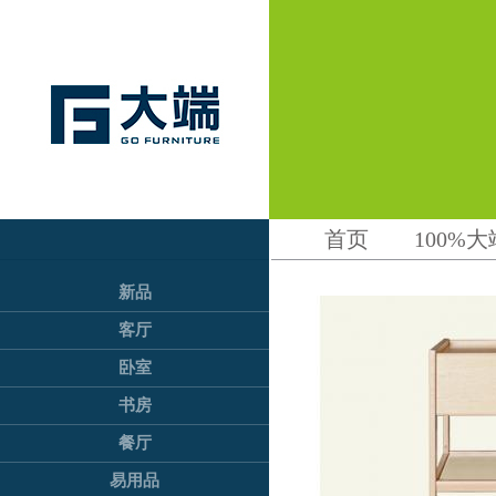
首页
100%大
新品
客厅
卧室
书房
餐厅
易用品