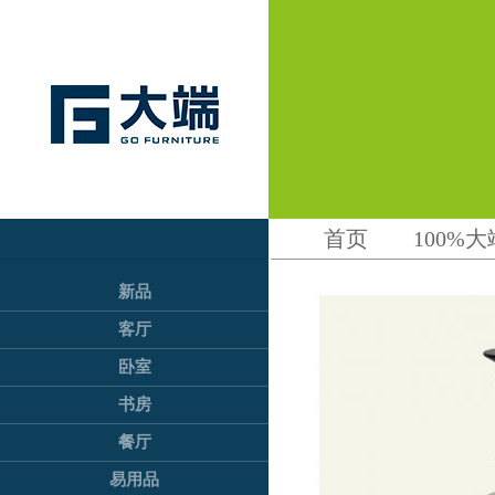
首页
100%大
新品
客厅
卧室
书房
餐厅
易用品