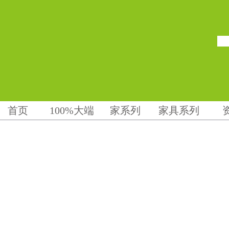
首页
100%大端
家系列
家具系列